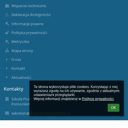
Wsparcie techniczne
Deklaracja dostępności
Informacje prawne
Polityka prywatności
Metryczka
Mapa strony
O nas
Kontakt
Aktualności
Ta strona wykorzystuje pliki cookies. Korzystając z niej 
Kontakty
wyrażasz zgodę na ich używanie, zgodnie z aktualnymi 
ustawieniami przeglądarki.

Szkoła Podstawowa im. Kornela Makuszyńskiego w Kaliszu
Więcej informacji znajdziesz w 
Polityce prywatności
.
Pomorskim
OK
sekretariat@spkaliszpom.dlaedu.pl
94-361-74-92, 94-361-63-11