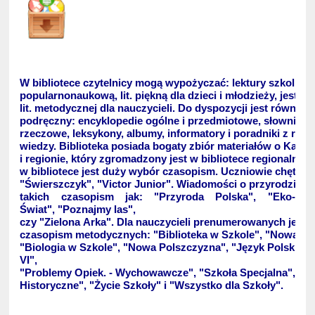
W bibliotece czytelnicy mogą wypożyczać: lektury szkolne, l
popularnonaukową, lit. piękną dla dzieci i młodzieży, jest p
lit. metodycznej dla nauczycieli. Do dyspozycji jest również
podręczny: encyklopedie ogólne i przedmiotowe, słowniki 
rzeczowe, leksykony, albumy, informatory i poradniki z róż
wiedzy. Biblioteka posiada bogaty zbiór materiałów o Kali
i regionie, który zgromadzony jest w bibliotece regionalnej.
w bibliotece jest duży wybór czasopism. Uczniowie chętnie 
"Świerszczyk", "Victor Junior". Wiadomości o przyrodzie c
takich czasopism jak: "Przyroda Polska", "Eko-
Świat", "Poznajmy las",
czy "Zielona Arka". Dla nauczycieli prenumerowanych jest 
czasopism metodycznych: "Biblioteka w Szkole", "Nowa Sz
"Biologia w Szkole", "Nowa Polszczyzna", "Język Polski kl. 
VI",
"Problemy Opiek. - Wychowawcze", "Szkoła Specjalna", "
Historyczne", "Życie Szkoły" i "Wszystko dla Szkoły".