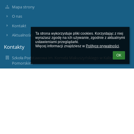
Mapa strony
O nas
Kontakt
Ta strona wykorzystuje pliki cookies. Korzystając z niej 
Aktualności
wyrażasz zgodę na ich używanie, zgodnie z aktualnymi 
ustawieniami przeglądarki.

Kontakty
Więcej informacji znajdziesz w 
Polityce prywatności
.
OK
Szkoła Podstawowa im. Kornela Makuszyńskiego w Kaliszu
Pomorskim
sekretariat@spkaliszpom.dlaedu.pl
94-361-74-92, 94-361-63-11
Szkoła Podstawowa im. Kornela Makuszyńskiego w Kaliszu
Pomorskim
ul. Błonie Kaszubskie 2
78-540 Kalisz Pomorski
78-540 Kalisz Pomorski
Poland
wicedyrektor@spkaliszpom.dlaedu.pl
wicedyrekorped@spkaliszpom.dlaedu.pl