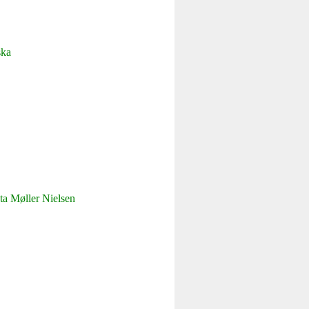
ska
ta
M
ø
ller Nielsen