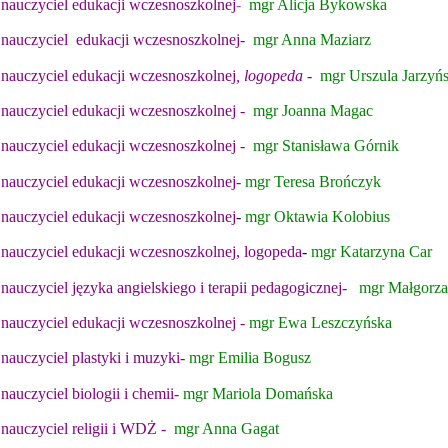
nauczyciel edukacji wczesnoszkolnej
-
mgr Alicja Bykowska
nauczyciel
edukacji wczesnoszkolnej-
mgr Anna M
aziarz
nauczyciel
edukacji wczesnoszkolnej
, logopeda
-
mgr Urszula Jarzyń
nauczyciel
edukacji wczesnoszkolnej
-
mgr Joanna Magac
nauczyciel
edukacji wczesnoszkolnej
-
mgr Stanisława Górnik
nauczyciel
edukacji wczesnoszkolnej-
mgr Teresa Brończyk
nauczyciel
edukacji wczesnoszkolnej
-
mgr Oktawia Kolobius
nauczyciel
edukacji wczesnoszkolnej, logopeda
-
mgr Katarzyna Car
nauczyciel języka angielskiego i terapii pedagogicznej-
mgr
Małgorza
nauczyciel
edukacji wczesnoszkolnej
-
mgr Ewa Leszczyńska
nauczyciel plastyki i muzyki-
mgr Emilia Bogusz
nauczyciel biologii i chemii-
mgr Mariola Domańska
nauczyciel religii i WDŻ -
mgr Anna Gagat