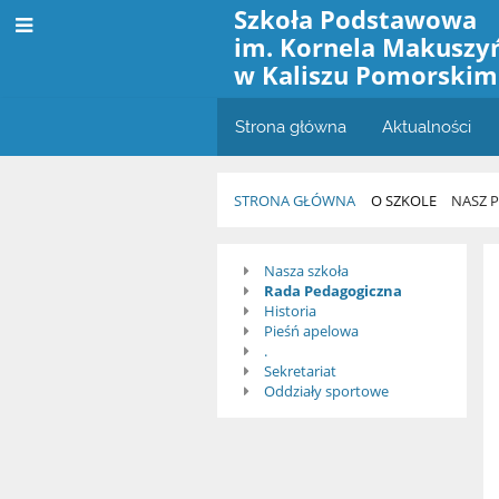
Szkoła Podstawowa
im. Kornela Makuszy
w Kaliszu Pomorskim
Strona główna
Aktualności
STRONA GŁÓWNA
O SZKOLE
NASZ 
Nasz
Nasza szkoła
Rada Pedagogiczna
profil
Historia
Pieśń apelowa
.
Sekretariat
Oddziały sportowe