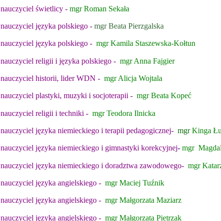
nauczyciel świetlicy -
mgr Roman Sekała
nauczyciel języka polskiego -
mgr Beata Pierzgalska
nauczyciel języka polskiego -
mgr Kamila Staszewska-Kołtun
nauczyciel religii i języka polskiego -
mgr Anna Fajgier
nauczyciel historii, lider WDN -
mgr Alicja Wojtala
nauczyciel plastyki, muzyki i socjoterapii -
mgr Beata Kopeć
nauczyciel religii i techniki -
mgr Teodora Ilnicka
nauczyciel języka niemieckiego i terapii pedagogicznej-
mgr
Kinga Ł
nauczyciel języka niemieckiego i
gimnastyki korekcyjnej
-
mgr Magdal
nauczyciel języka niemieckiego i doradztwa zawodowego-
mgr Katar
nauczyciel języka angielskiego -
mgr Maciej Tuźnik
nauczyciel języka angielskiego -
mgr Małgorzata Maziarz
nauczyciel języka angielskiego -
mgr Małgorzata Pietrzak