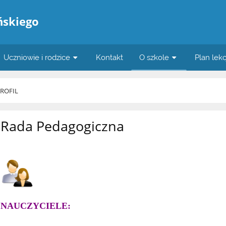
ńskiego
Uczniowie i rodzice
Kontakt
O szkole
Plan lekc
PROFIL
Rada Pedagogiczna
NAUCZYCIELE: