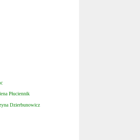
uc
ena Płuciennik
zyna Dzierbunowicz