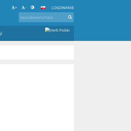
+
-
LOGOWANIE
ji