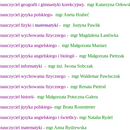
nauczyciel geografii i gimnastyki korekcyjnej-
mgr Katarzyna Orłows
nauczyciel języka polskiego-
mgr Aneta Hrabeć
nauczyciel fizyki i
matematyki
-
mgr Justyna Pawlik
nauczyciel wychowania fizycznego -
mgr Magdalena Łastówka
nauczyciel języka angielskiego -
mgr Małgorzata Maziarz
nauczyciel języka angielskiego i biologii -
mgr Małgorzata Pietrzak
nauczyciel informatyki -
mgr inż. Iwona Sobczak
nauczyciel wychowania fizycznego -
mgr Waldemar Pawluczuk
nauczyciel wychowania fizycznego -
mgr Renata Pietroń
nauczyciel historii-
mgr Małgorzata Potoczna-Galera
nauczyciel języka polskiego-
mgr Beata Rosentreter
nauczyciel języka angielskiego i świetlicy-
mgr Natalia Rydel
nauczyciel matematyki -
mgr Anna Rydzewska