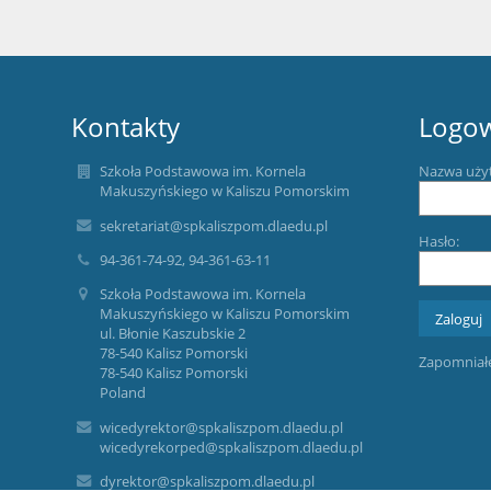
Kontakty
Logo
Szkoła Podstawowa im. Kornela
Nazwa uży
Makuszyńskiego w Kaliszu Pomorskim
sekretariat@spkaliszpom.dlaedu.pl
Hasło:
94-361-74-92, 94-361-63-11
Szkoła Podstawowa im. Kornela
Makuszyńskiego w Kaliszu Pomorskim
ul. Błonie Kaszubskie 2
78-540 Kalisz Pomorski
Zapomniałe
78-540 Kalisz Pomorski
Poland
wicedyrektor@spkaliszpom.dlaedu.pl
wicedyrekorped@spkaliszpom.dlaedu.pl
dyrektor@spkaliszpom.dlaedu.pl