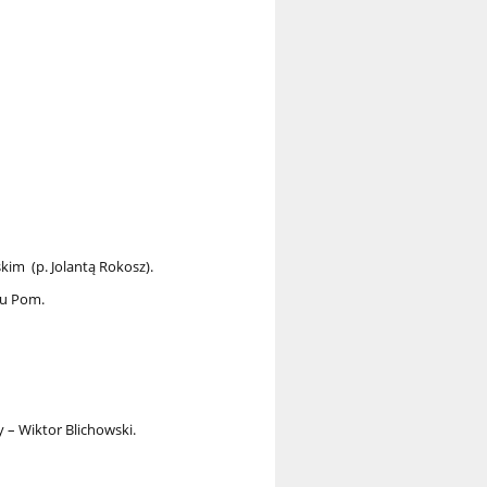
im (p. Jolantą Rokosz).
zu Pom.
 – Wiktor Blichowski.