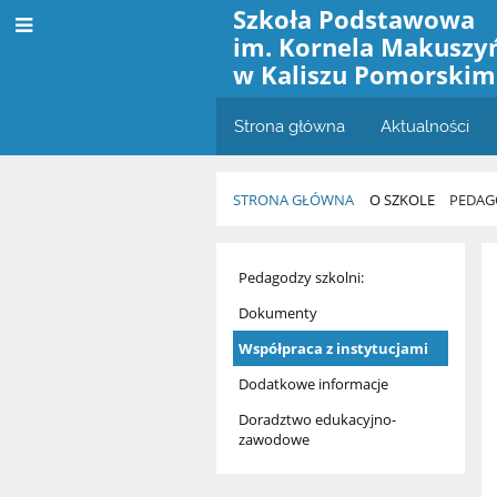
Szkoła Podstawowa
im. Kornela Makuszy
w Kaliszu Pomorskim
Strona główna
Aktualności
STRONA GŁÓWNA
O SZKOLE
PEDAG
Pedagog
Pedagodzy szkolni:
szkolny
Dokumenty
Współpraca z instytucjami
Dodatkowe informacje
Doradztwo edukacyjno-
zawodowe