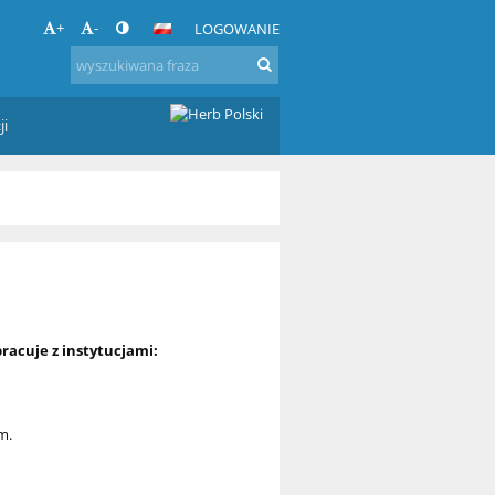
+
-
LOGOWANIE
ji
acuje z instytucjami:
m.