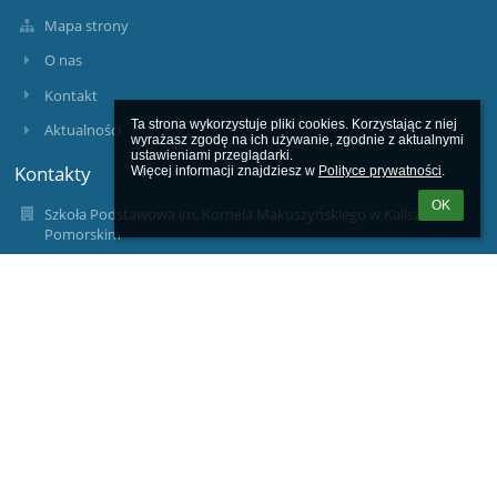
Mapa strony
O nas
Kontakt
Ta strona wykorzystuje pliki cookies. Korzystając z niej 
Aktualności
wyrażasz zgodę na ich używanie, zgodnie z aktualnymi 
ustawieniami przeglądarki.

Kontakty
Więcej informacji znajdziesz w 
Polityce prywatności
.
OK
Szkoła Podstawowa im. Kornela Makuszyńskiego w Kaliszu
Pomorskim
sekretariat@spkaliszpom.dlaedu.pl
94-361-74-92, 94-361-63-11
Szkoła Podstawowa im. Kornela Makuszyńskiego w Kaliszu
Pomorskim
ul. Błonie Kaszubskie 2
78-540 Kalisz Pomorski
78-540 Kalisz Pomorski
Poland
wicedyrektor@spkaliszpom.dlaedu.pl
wicedyrekorped@spkaliszpom.dlaedu.pl