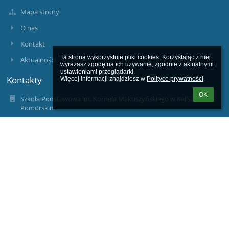
Mapa strony
O nas
Kontakt
Ta strona wykorzystuje pliki cookies. Korzystając z niej 
Aktualności
wyrażasz zgodę na ich używanie, zgodnie z aktualnymi 
ustawieniami przeglądarki.

Kontakty
Więcej informacji znajdziesz w 
Polityce prywatności
.
OK
Szkoła Podstawowa im. Kornela Makuszyńskiego w Kaliszu
Pomorskim
sekretariat@spkaliszpom.dlaedu.pl
94-361-74-92, 94-361-63-11
Szkoła Podstawowa im. Kornela Makuszyńskiego w Kaliszu
Pomorskim
ul. Błonie Kaszubskie 2
78-540 Kalisz Pomorski
78-540 Kalisz Pomorski
Poland
wicedyrektor@spkaliszpom.dlaedu.pl
wicedyrekorped@spkaliszpom.dlaedu.pl