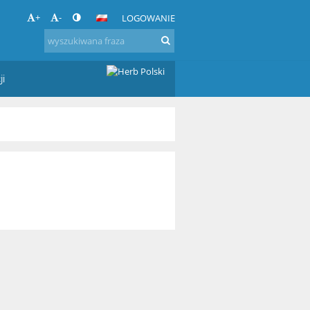
+
-
LOGOWANIE
ji