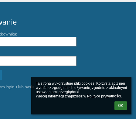
wanie
tkownika:
Ta strona wykorzystuje pliki cookies. Korzystając z niej 
m loginu lub hasła
wyrażasz zgodę na ich używanie, zgodnie z aktualnymi 
ustawieniami przeglądarki.

Więcej informacji znajdziesz w 
Polityce prywatności
.
OK