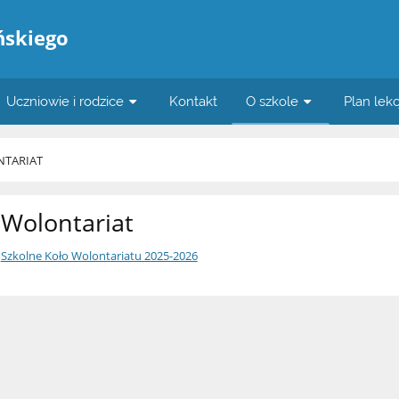
ńskiego
Uczniowie i rodzice
Kontakt
O szkole
Plan lekc
TARIAT
Wolontariat
Szkolne Koło Wolontariatu 2025-2026