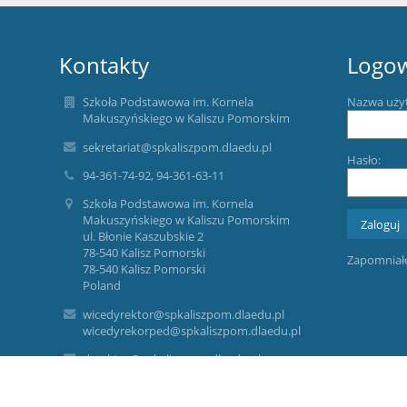
Kontakty
Logo
Szkoła Podstawowa im. Kornela
Nazwa uży
Makuszyńskiego w Kaliszu Pomorskim
sekretariat@spkaliszpom.dlaedu.pl
Hasło:
94-361-74-92, 94-361-63-11
Szkoła Podstawowa im. Kornela
Makuszyńskiego w Kaliszu Pomorskim
ul. Błonie Kaszubskie 2
78-540 Kalisz Pomorski
Zapomniałe
78-540 Kalisz Pomorski
Poland
wicedyrektor@spkaliszpom.dlaedu.pl
wicedyrekorped@spkaliszpom.dlaedu.pl
dyrektor@spkaliszpom.dlaedu.pl
ADMINISTRATOR DANYCH OSOBOWYCH