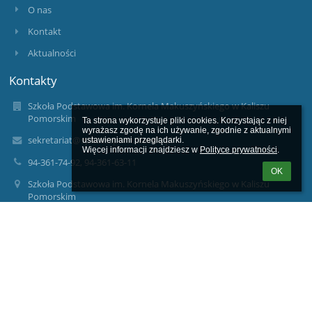
O nas
Kontakt
Aktualności
Kontakty
Szkoła Podstawowa im. Kornela Makuszyńskiego w Kaliszu
Pomorskim
Ta strona wykorzystuje pliki cookies. Korzystając z niej 
wyrażasz zgodę na ich używanie, zgodnie z aktualnymi 
sekretariat@spkaliszpom.dlaedu.pl
ustawieniami przeglądarki.

Więcej informacji znajdziesz w 
Polityce prywatności
.
94-361-74-92, 94-361-63-11
OK
Szkoła Podstawowa im. Kornela Makuszyńskiego w Kaliszu
Pomorskim
ul. Błonie Kaszubskie 2
78-540 Kalisz Pomorski
78-540 Kalisz Pomorski
Poland
wicedyrektor@spkaliszpom.dlaedu.pl
wicedyrekorped@spkaliszpom.dlaedu.pl
dyrektor@spkaliszpom.dlaedu.pl