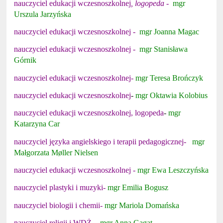
nauczyciel
edukacji wczesnoszkolnej
, logopeda
-
mgr
Urszula Jarzyńska
nauczyciel
edukacji wczesnoszkolnej
-
mgr Joanna Magac
nauczyciel
edukacji wczesnoszkolnej
-
mgr Stanisława
Górnik
nauczyciel
edukacji wczesnoszkolnej-
mgr Teresa Brończyk
nauczyciel
edukacji wczesnoszkolnej
-
mgr Oktawia Kolobius
nauczyciel
edukacji wczesnoszkolnej, logopeda
-
mgr
Katarzyna Car
nauczyciel języka angielskiego i terapii pedagogicznej-
mgr
Małgorzata
M
ø
ller Nielsen
nauczyciel
edukacji wczesnoszkolnej
-
mgr Ewa Leszczyńska
nauczyciel plastyki i muzyki-
mgr Emilia Bogusz
nauczyciel biologii i chemii-
mgr Mariola Domańska
nauczyciel religii i WDŻ -
mgr Anna Gagat