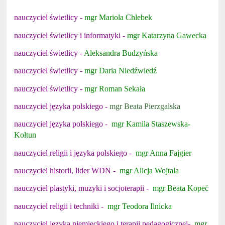
nauczyciel świetlicy -
mgr Mariola Chlebek
nauczyciel świetlicy i informatyki -
mgr Katarzyna Gawecka
nauczyciel świetlicy -
Aleksandra Budzyńska
nauczyciel świetlicy -
mgr Daria Niedźwiedź
nauczyciel świetlicy -
mgr Roman Sekała
nauczyciel języka polskiego -
mgr Beata Pierzgalska
nauczyciel języka polskiego -
mgr Kamila Staszewska-
Kołtun
nauczyciel religii i języka polskiego -
mgr Anna Fajgier
nauczyciel historii, lider WDN -
mgr Alicja Wojtala
nauczyciel plastyki, muzyki i socjoterapii -
mgr Beata Kopeć
nauczyciel religii i techniki -
mgr Teodora Ilnicka
nauczyciel języka niemieckiego i terapii pedagogicznej-
mgr