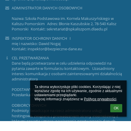
ADMINISTRATOR DANYCH OSOBOWYCH
Nazwa: Szkoła Podstawowa im. Kornela Makuszyńskiego w
Kaliszu Pomorskim Adres: Błonie Kaszubskie 2, 78-540 Kalisz
Pomorski Kontakt: sekretariat@spkaliszpom.dlaedu.pl
INSPEKTOR OCHRONY DANYCH I
mię i nazwisko: Dawid Nogaj
Kontakt: inspektor@bezpieczne-dane.eu
CEL PRZETWARZANIA
Dane będą przetwarzane w celu udzielenia odpowiedzi na
pytania zawarte w formularzu kontaktowym. Uzasadniony
interes: komunikacja z osobami zainteresowanymi działalnością
administratora
Ta strona wykorzystuje pliki cookies. Korzystając z niej 
PODSTAWY PRAWNE PRZETWARZANIA
wyrażasz zgodę na ich używanie, zgodnie z aktualnymi 
Przesłanka RODO: art. 6 ust. 1 lit. f
ustawieniami przeglądarki.

Więcej informacji znajdziesz w 
Polityce prywatności
.
ODBIORCY DANYCH
OK
Podmioty świadczące na rzecz administratora usługi
hostingowe, związane z prowadzeniem strony internetowej, z
którymi zawarto umowy powierzenia przetwarzania danych
osobowych.