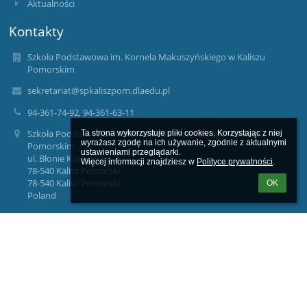
Aktualności
Kontakty
Szkoła Podstawowa im. Kornela Makuszyńskiego w Kaliszu
Pomorskim
sekretariat@spkaliszpom.dlaedu.pl
94-361-74-92, 94-361-63-11
Szkoła Podstawowa im. Kornela Makuszyńskiego w Kaliszu
Ta strona wykorzystuje pliki cookies. Korzystając z niej 
wyrażasz zgodę na ich używanie, zgodnie z aktualnymi 
Pomorskim
ustawieniami przeglądarki.

ul. Błonie Kaszubskie 2
Więcej informacji znajdziesz w 
Polityce prywatności
.
78-540 Kalisz Pomorski
78-540 Kalisz Pomorski
OK
Poland
wicedyrektor@spkaliszpom.dlaedu.pl
wicedyrekorped@spkaliszpom.dlaedu.pl
dyrektor@spkaliszpom.dlaedu.pl
ADMINISTRATOR DANYCH OSOBOWYCH
Nazwa: Szkoła Podstawowa im. Kornela Makuszyńskiego w