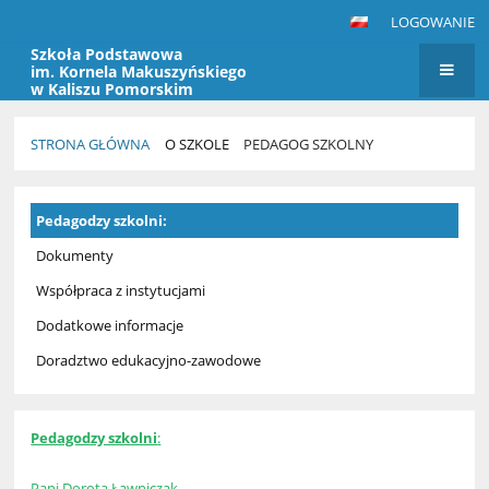
LOGOWANIE
Szkoła Podstawowa
im. Kornela Makuszyńskiego
w Kaliszu Pomorskim
STRONA GŁÓWNA
O SZKOLE
PEDAGOG SZKOLNY
Pedagog
Pedagodzy szkolni:
szkolny
Dokumenty
Współpraca z instytucjami
Dodatkowe informacje
Doradztwo edukacyjno-zawodowe
Pedagodzy szkolni
:
Pani Dorota Ławniczak