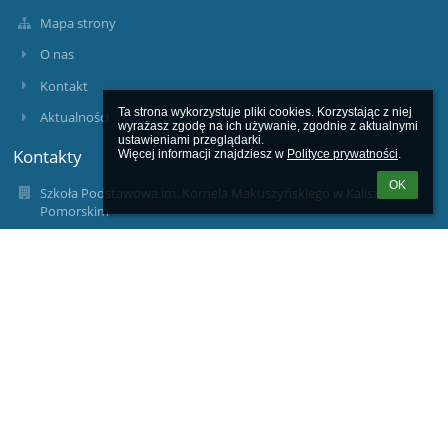
Mapa strony
O nas
Kontakt
Ta strona wykorzystuje pliki cookies. Korzystając z niej 
Aktualności
wyrażasz zgodę na ich używanie, zgodnie z aktualnymi 
ustawieniami przeglądarki.

Kontakty
Więcej informacji znajdziesz w 
Polityce prywatności
.
OK
Szkoła Podstawowa im. Kornela Makuszyńskiego w Kaliszu
Pomorskim
sekretariat@spkaliszpom.dlaedu.pl
94-361-74-92, 94-361-63-11
Szkoła Podstawowa im. Kornela Makuszyńskiego w Kaliszu
Pomorskim
ul. Błonie Kaszubskie 2
78-540 Kalisz Pomorski
78-540 Kalisz Pomorski
Poland
wicedyrektor@spkaliszpom.dlaedu.pl
wicedyrekorped@spkaliszpom.dlaedu.pl