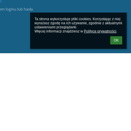
m loginu lub hasła
Ta strona wykorzystuje pliki cookies. Korzystając z niej 
wyrażasz zgodę na ich używanie, zgodnie z aktualnymi 
ustawieniami przeglądarki.

Więcej informacji znajdziesz w 
Polityce prywatności
.
OK