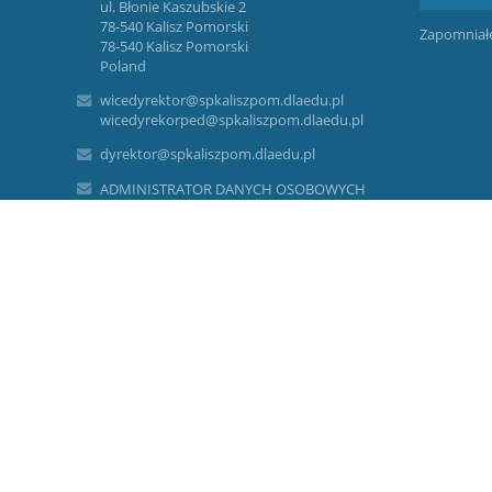
ul. Błonie Kaszubskie 2
78-540 Kalisz Pomorski
Zapomniałe
78-540 Kalisz Pomorski
Poland
wicedyrektor@spkaliszpom.dlaedu.pl
wicedyrekorped@spkaliszpom.dlaedu.pl
dyrektor@spkaliszpom.dlaedu.pl
ADMINISTRATOR DANYCH OSOBOWYCH
Nazwa: Szkoła Podstawowa im. Kornela
Makuszyńskiego w Kaliszu Pomorskim Adres:
Błonie Kaszubskie 2, 78-540 Kalisz Pomorski
Kontakt: sekretariat@spkaliszpom.dlaedu.pl
INSPEKTOR OCHRONY DANYCH I
mię i nazwisko: Dawid Nogaj
Kontakt: inspektor@bezpieczne-dane.eu
CEL PRZETWARZANIA
Dane będą przetwarzane w celu udzielenia
odpowiedzi na pytania zawarte w formularzu
kontaktowym. Uzasadniony interes: