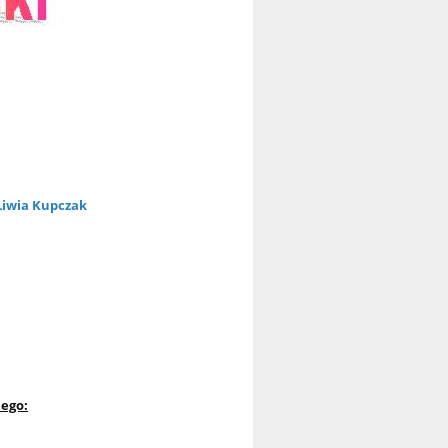
o
Liwia Kupczak
ego: