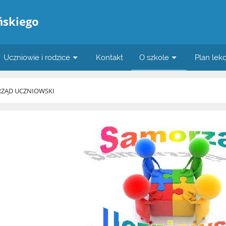
ńskiego
Uczniowie i rodzice
Kontakt
O szkole
Plan lekc
ZĄD UCZNIOWSKI