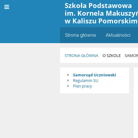
Szkoła Podstawowa
im. Kornela Makuszy
w Kaliszu Pomorskim
Strona główna
Aktualności
STRONA GŁÓWNA
O SZKOLE
SAMOR
Samorząd
Samorząd Uczniowski
Regulamin SU
Uczniowski
Plan pracy