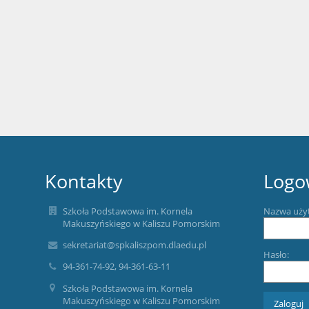
Kontakty
Logo
Szkoła Podstawowa im. Kornela
Nazwa uży
Makuszyńskiego w Kaliszu Pomorskim
sekretariat@spkaliszpom.dlaedu.pl
Hasło:
94-361-74-92, 94-361-63-11
Szkoła Podstawowa im. Kornela
Makuszyńskiego w Kaliszu Pomorskim