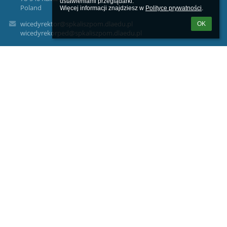
ustawieniami przeglądarki.

Poland
Więcej informacji znajdziesz w 
Polityce prywatności
.
wicedyrektor@spkaliszpom.dlaedu.pl
OK
wicedyrekorped@spkaliszpom.dlaedu.pl
dyrektor@spkaliszpom.dlaedu.pl
ADMINISTRATOR DANYCH OSOBOWYCH
Nazwa: Szkoła Podstawowa im. Kornela Makuszyńskiego w
Kaliszu Pomorskim Adres: Błonie Kaszubskie 2, 78-540 Kalisz
Pomorski Kontakt: sekretariat@spkaliszpom.dlaedu.pl
INSPEKTOR OCHRONY DANYCH I
mię i nazwisko: Dawid Nogaj
Kontakt: inspektor@bezpieczne-dane.eu
CEL PRZETWARZANIA
Dane będą przetwarzane w celu udzielenia odpowiedzi na
pytania zawarte w formularzu kontaktowym. Uzasadniony
interes: komunikacja z osobami zainteresowanymi działalnością
administratora
PODSTAWY PRAWNE PRZETWARZANIA
Przesłanka RODO: art. 6 ust. 1 lit. f