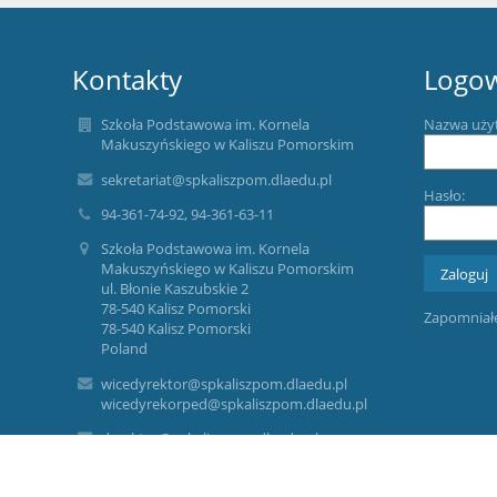
Kontakty
Logo
Szkoła Podstawowa im. Kornela
Nazwa uży
Makuszyńskiego w Kaliszu Pomorskim
sekretariat@spkaliszpom.dlaedu.pl
Hasło:
94-361-74-92, 94-361-63-11
Szkoła Podstawowa im. Kornela
Makuszyńskiego w Kaliszu Pomorskim
ul. Błonie Kaszubskie 2
78-540 Kalisz Pomorski
Zapomniałe
78-540 Kalisz Pomorski
Poland
wicedyrektor@spkaliszpom.dlaedu.pl
wicedyrekorped@spkaliszpom.dlaedu.pl
dyrektor@spkaliszpom.dlaedu.pl
ADMINISTRATOR DANYCH OSOBOWYCH