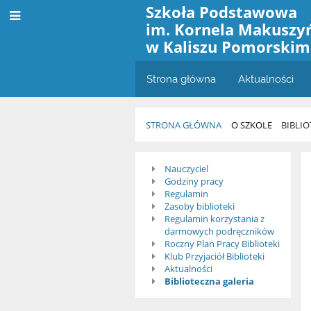
Szkoła Podstawowa
im. Kornela Makuszy
w Kaliszu Pomorskim
Strona główna
Aktualności
STRONA GŁÓWNA
O SZKOLE
BIBLI
Biblioteka
Nauczyciel
Godziny pracy
szkolna
Regulamin
Zasoby biblioteki
Regulamin korzystania z
darmowych podręczników
Roczny Plan Pracy Biblioteki
Klub Przyjaciół Biblioteki
Aktualności
Biblioteczna galeria