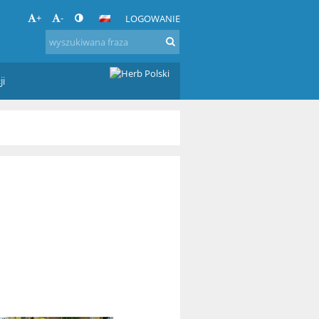
+
-
LOGOWANIE
ji