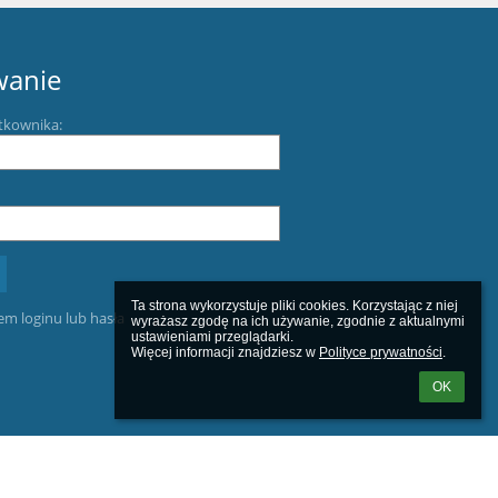
wanie
tkownika:
Ta strona wykorzystuje pliki cookies. Korzystając z niej 
m loginu lub hasła
wyrażasz zgodę na ich używanie, zgodnie z aktualnymi 
ustawieniami przeglądarki.

Więcej informacji znajdziesz w 
Polityce prywatności
.
OK