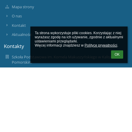
Mapa strony
O nas
Kontakt
Ta strona wykorzystuje pliki cookies. Korzystając z niej 
Aktualności
wyrażasz zgodę na ich używanie, zgodnie z aktualnymi 
ustawieniami przeglądarki.

Kontakty
Więcej informacji znajdziesz w 
Polityce prywatności
.
OK
Szkoła Podstawowa im. Kornela Makuszyńskiego w Kaliszu
Pomorskim
sekretariat@spkaliszpom.dlaedu.pl
94-361-74-92, 94-361-63-11
Szkoła Podstawowa im. Kornela Makuszyńskiego w Kaliszu
Pomorskim
ul. Błonie Kaszubskie 2
78-540 Kalisz Pomorski
78-540 Kalisz Pomorski
Poland
wicedyrektor@spkaliszpom.dlaedu.pl
wicedyrekorped@spkaliszpom.dlaedu.pl