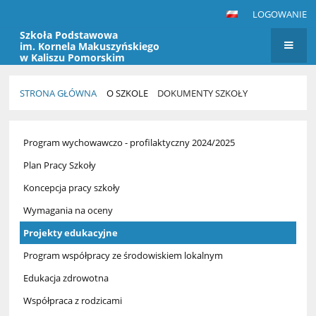
LOGOWANIE
Szkoła Podstawowa
im. Kornela Makuszyńskiego
w Kaliszu Pomorskim
STRONA GŁÓWNA
O SZKOLE
DOKUMENTY SZKOŁY
Dokumenty
Program wychowawczo - profilaktyczny 2024/2025
szkoły
Plan Pracy Szkoły
Koncepcja pracy szkoły
Wymagania na oceny
Projekty edukacyjne
Program współpracy ze środowiskiem lokalnym
Edukacja zdrowotna
Współpraca z rodzicami