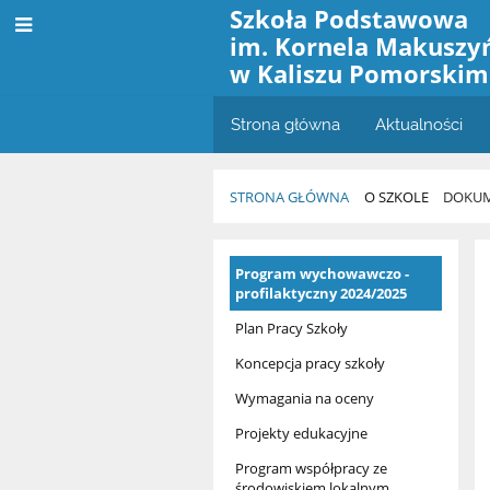
Szkoła Podstawowa
im. Kornela Makuszy
w Kaliszu Pomorskim
Strona główna
Aktualności
STRONA GŁÓWNA
O SZKOLE
DOKUM
Dokumenty
Program wychowawczo -
szkoły
profilaktyczny 2024/2025
Plan Pracy Szkoły
Koncepcja pracy szkoły
Wymagania na oceny
Projekty edukacyjne
Program współpracy ze
środowiskiem lokalnym