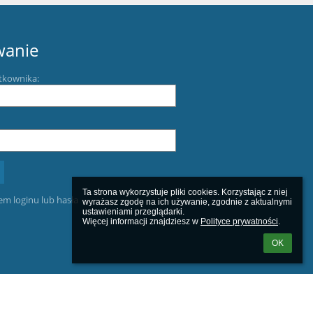
wanie
tkownika:
Ta strona wykorzystuje pliki cookies. Korzystając z niej 
m loginu lub hasła
wyrażasz zgodę na ich używanie, zgodnie z aktualnymi 
ustawieniami przeglądarki.

Więcej informacji znajdziesz w 
Polityce prywatności
.
OK