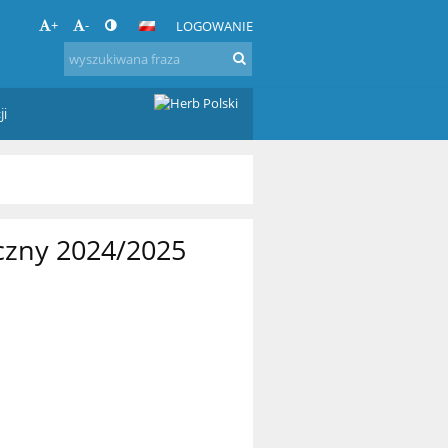
+
-
LOGOWANIE
ji
czny 2024/2025