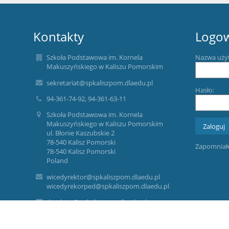
Kontakty
Logo
Szkoła Podstawowa im. Kornela
Nazwa uży
Makuszyńskiego w Kaliszu Pomorskim
sekretariat@spkaliszpom.dlaedu.pl
Hasło:
94-361-74-92, 94-361-63-11
Szkoła Podstawowa im. Kornela
Makuszyńskiego w Kaliszu Pomorskim
ul. Błonie Kaszubskie 2
78-540 Kalisz Pomorski
Zapomniałe
78-540 Kalisz Pomorski
Poland
wicedyrektor@spkaliszpom.dlaedu.pl
wicedyrekorped@spkaliszpom.dlaedu.pl
dyrektor@spkaliszpom.dlaedu.pl
ADMINISTRATOR DANYCH OSOBOWYCH