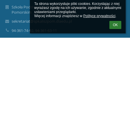
Ta strona wykorzystuje pliki cookies. Korzystając z niej 
Szkoła Podstawowa im. Kornela Makuszyńskiego w Kaliszu
wyrażasz zgodę na ich używanie, zgodnie z aktualnymi 
Pomorskim
ustawieniami przeglądarki.

Więcej informacji znajdziesz w 
Polityce prywatności
.
sekretariat@spkaliszpom.dlaedu.pl
OK
94-361-74-92, 94-361-63-11
Szkoła Podstawowa im. Kornela Makuszyńskiego w Kaliszu
Pomorskim
ul. Błonie Kaszubskie 2
78-540 Kalisz Pomorski
78-540 Kalisz Pomorski
Poland
wicedyrektor@spkaliszpom.dlaedu.pl
wicedyrekorped@spkaliszpom.dlaedu.pl
dyrektor@spkaliszpom.dlaedu.pl
ADMINISTRATOR DANYCH OSOBOWYCH
Nazwa: Szkoła Podstawowa im. Kornela Makuszyńskiego w
Kaliszu Pomorskim Adres: Błonie Kaszubskie 2, 78-540 Kalisz
Pomorski Kontakt: sekretariat@spkaliszpom.dlaedu.pl
INSPEKTOR OCHRONY DANYCH I