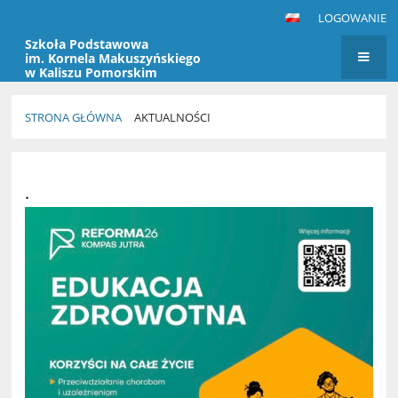
LOGOWANIE
Szkoła Podstawowa
im. Kornela Makuszyńskiego
w Kaliszu Pomorskim
STRONA GŁÓWNA
AKTUALNOŚCI
Aktualności
.