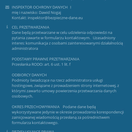
INSPEKTOR OCHRONY DANYCH I
mię i nazwisko: Dawid Nogaj
Kontakt: inspektor@bezpieczne-dane.eu
CEL PRZETWARZANIA
Dane będą przetwarzane w celu udzielenia odpowiedzi na
pytania zawarte w formularzu kontaktowym. Uzasadniony
interes: komunikacja z osobami zainteresowanymi działalnością
administratora
PODSTAWY PRAWNE PRZETWARZANIA
Przesłanka RODO: art. 6 ust. 1 lit. f
ODBIORCY DANYCH
Podmioty świadczące na rzecz administratora usługi
hostingowe, związane z prowadzeniem strony internetowej, z
którymi zawarto umowy powierzenia przetwarzania danych
osobowych.
OKRES PRZECHOWYWANIA Podane dane będą
wykorzystywane jedynie w okresie prowadzenia korespondencji
zainicjowanej wiadomością przesłaną za pośrednictwem
formularza kontaktowego.
PRZYSŁUGUJĄCE PRAWA