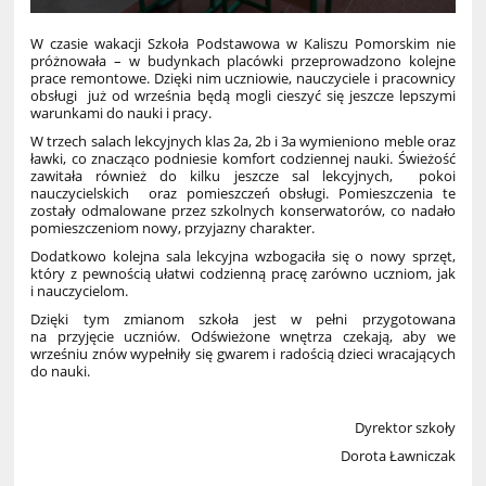
W czasie wakacji Szkoła Podstawowa w Kaliszu Pomorskim nie
próżnowała – w budynkach placówki przeprowadzono kolejne
prace remontowe. Dzięki nim uczniowie, nauczyciele i pracownicy
obsługi już od września będą mogli cieszyć się jeszcze lepszymi
warunkami do nauki i pracy.
W trzech salach lekcyjnych klas 2a, 2b i 3a wymieniono meble oraz
ławki, co znacząco podniesie komfort codziennej nauki. Świeżość
zawitała również do kilku jeszcze sal lekcyjnych, pokoi
nauczycielskich oraz pomieszczeń obsługi. Pomieszczenia te
zostały odmalowane przez szkolnych konserwatorów, co nadało
pomieszczeniom nowy, przyjazny charakter.
Dodatkowo kolejna sala lekcyjna wzbogaciła się o nowy sprzęt,
który z pewnością ułatwi codzienną pracę zarówno uczniom, jak
i nauczycielom.
Dzięki tym zmianom szkoła jest w pełni przygotowana
na przyjęcie uczniów. Odświeżone wnętrza czekają, aby we
wrześniu znów wypełniły się gwarem i radością dzieci wracających
do nauki.
Dyrektor szkoły
Dorota Ławniczak