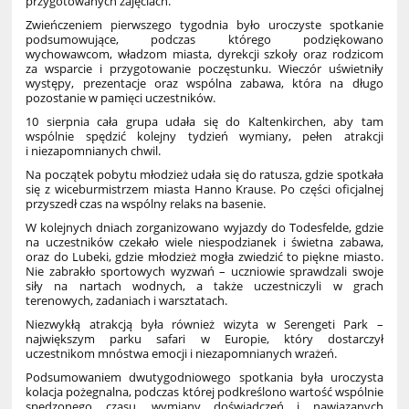
przygotowanych zajęciach.
Zwieńczeniem pierwszego tygodnia było uroczyste spotkanie
podsumowujące, podczas którego podziękowano
wychowawcom, władzom miasta, dyrekcji szkoły oraz rodzicom
za wsparcie i przygotowanie poczęstunku. Wieczór uświetniły
występy, prezentacje oraz wspólna zabawa, która na długo
pozostanie w pamięci uczestników.
10 sierpnia cała grupa udała się do Kaltenkirchen, aby tam
wspólnie spędzić kolejny tydzień wymiany, pełen atrakcji
i niezapomnianych chwil.
Na początek pobytu młodzież udała się do ratusza, gdzie spotkała
się z wiceburmistrzem miasta Hanno Krause. Po części oficjalnej
przyszedł czas na wspólny relaks na basenie.
W kolejnych dniach zorganizowano wyjazdy do Todesfelde, gdzie
na uczestników czekało wiele niespodzianek i świetna zabawa,
oraz do Lubeki, gdzie młodzież mogła zwiedzić to piękne miasto.
Nie zabrakło sportowych wyzwań – uczniowie sprawdzali swoje
siły na nartach wodnych, a także uczestniczyli w grach
terenowych, zadaniach i warsztatach.
Niezwykłą atrakcją była również wizyta w Serengeti Park –
największym parku safari w Europie, który dostarczył
uczestnikom mnóstwa emocji i niezapomnianych wrażeń.
Podsumowaniem dwutygodniowego spotkania była uroczysta
kolacja pożegnalna, podczas której podkreślono wartość wspólnie
spędzonego czasu, wymiany doświadczeń i nawiązanych