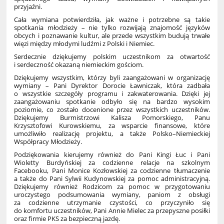
przyjaźni.
Cała wymiana potwierdziła, jak ważne i potrzebne są takie
spotkania młodzieży – nie tylko rozwijają znajomość języków
obcych i poznawanie kultur, ale przede wszystkim budują trwałe
więzi między młodymi ludźmi z Polski i Niemiec.
Serdecznie dziękujemy polskim uczestnikom za otwartość
i serdeczność okazaną niemieckim gościom.
Dziękujemy wszystkim, którzy byli zaangażowani w organizację
wymiany – Pani Dyrektor Dorocie Ławniczak, która zadbała
o wszystkie szczegóły programu i zakwaterowania. Dzięki jej
zaangażowaniu spotkanie odbyło się na bardzo wysokim
poziomie, co zostało docenione przez wszystkich uczestników.
Dziękujemy Burmistrzowi Kalisza Pomorskiego, Panu
Krzysztofowi Kurowskiemu, za wsparcie finansowe, które
umożliwiło realizację projektu, a także Polsko–Niemieckiej
Współpracy Młodzieży.
Podziękowania kierujemy również do Pani Kingi Łuc i Pani
Wioletty Burdyńskiej za codzienne relacje na szkolnym
Facebooku, Pani Monice Kozłowskiej za codzienne tłumaczenie
a także do Pani Sylwii Kudynowskiej za pomoc administracyjną.
Dziękujemy również Rodzicom za pomoc w przygotowaniu
uroczystego podsumowania wymiany, paniom z obsługi
za codzienne utrzymanie czystości, co przyczyniło się
do komfortu uczestników, Pani Annie Mielec za przepyszne posiłki
oraz firmie PKS za bezpieczną jazdę.