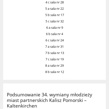
4 c sala nr 28
5 a sala nr 22
5 b sala nr 17
5 c sala nr 32
6 a sala nr 9
6 b sala nr 4
6 c sala nr 24
7 a sala nr 31
7 b sala nr 13
7 c sala nr 19
8 a sala nr 29
8 b
sala nr 12
Podsumowanie 34. wymiany młodzieży
miast partnerskich Kalisz Pomorski –
Kaltenkirchen