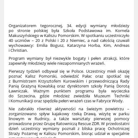
Organizatorem tegorocznej, 34. edycji wymiany młodzieży
po stronie polskiej była Szkoła Podstawowa im. Kornela
Makuszyńskiego w Kaliszu Pomorskim. W spotkaniu uczestniczyło
40 uczniów – 20 z Polski i 20 z Niemiec, a nad całością czuwali
wychowawcy: Emilia Bogusz, Katarzyna Horba, Kim, Andreas
i Christian.
Program wymiany był niezwykle bogaty i pełen atrakcji, które
zapewniły młodzieży wiele niezapomnianych wrażeń.
Pierwszy tydzień odbywał się w Polsce. Uczestnicy mieli okazję
poznać Kalisz Pomorski, odwiedzić Pałac oraz spotkać się
z Burmistrzem Krzysztofem Kurowskim i przewodniczącą Rady
Panią Grażyną Kowalską oraz dyrektorem szkoły Panią Dorotą
Ławniczak. Ważnym punktem programu była wycieczka
do Szczecina, gdzie młodzież zwiedziła Muzeum Techniki
i Komunikacji oraz spędziła pełen wrażeń czas w Fabryce Wody.
Nie zabrakło również aktywności na świeżym powietrzu –
zorganizowano spływ kajakowy rzeką Drawą, wizytę w parku
linowym w Rudnicy, a także warsztaty pierwszej pomocy
prowadzone przez Grupę Ratowniczą Rescue ZDR. W przedostatni
dzień uczestnicy wymiany poznali z bliska pracę Ochotniczej
Straży Pożarnej w Kaliszu Pomorskim, biorąc udział w specjalnie