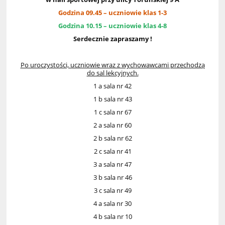
Godzina 09.45 – uczniowie klas 1-3
Godzina 10.15 – uczniowie klas 4-8
Serdecznie zapraszamy !
Po uroczystości, uczniowie wraz z wychowawcami przechodzą
do sal lekcyjnych.
1 a sala nr 42
1 b sala nr 43
1 c sala nr 67
2 a sala nr 60
2 b sala nr 62
2 c sala nr 41
3 a sala nr 47
3 b sala nr 46
3 c sala nr 49
4 a sala nr 30
4 b sala nr 10