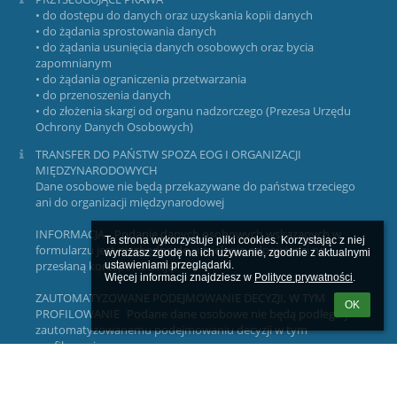
• do dostępu do danych oraz uzyskania kopii danych
• do żądania sprostowania danych
• do żądania usunięcia danych osobowych oraz bycia
zapomnianym
• do żądania ograniczenia przetwarzania
• do przenoszenia danych
• do złożenia skargi od organu nadzorczego (Prezesa Urzędu
Ochrony Danych Osobowych)
TRANSFER DO PAŃSTW SPOZA EOG I ORGANIZACJI
MIĘDZYNARODOWYCH
Dane osobowe nie będą przekazywane do państwa trzeciego
ani do organizacji międzynarodowej
INFORMACJA Podanie danych osobowych wskazanych w
Ta strona wykorzystuje pliki cookies. Korzystając z niej 
formularzu jest niezbędne do udzielenia odpowiedzi na
wyrażasz zgodę na ich używanie, zgodnie z aktualnymi 
przesłaną korespondencję.
ustawieniami przeglądarki.

Więcej informacji znajdziesz w 
Polityce prywatności
.
ZAUTOMATYZOWANE PODEJMOWANIE DECYZJI, W TYM
OK
PROFILOWANIE Podane dane osobowe nie będą podlegały
zautomatyzowanemu podejmowaniu decyzji w tym
profilowaniu.
adres do eDoręczeń: AE:PL-77984-99381-BCGVD-22