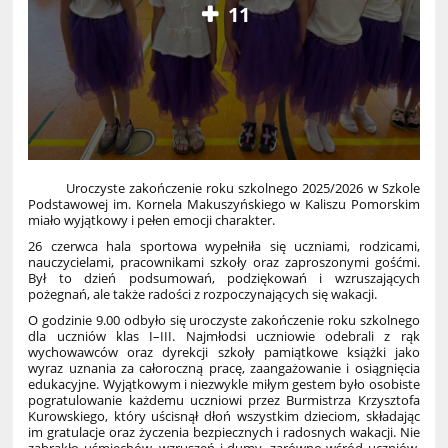
11
Uroczyste zakończenie roku szkolnego 2025/2026 w Szkole
Podstawowej im. Kornela Makuszyńskiego w Kaliszu Pomorskim
miało wyjątkowy i pełen emocji charakter.
26 czerwca hala sportowa wypełniła się uczniami, rodzicami,
nauczycielami, pracownikami szkoły oraz zaproszonymi gośćmi.
Był to dzień podsumowań, podziękowań i wzruszających
pożegnań, ale także radości z rozpoczynających się wakacji.
O godzinie 9.00 odbyło się uroczyste zakończenie roku szkolnego
dla uczniów klas I–III. Najmłodsi uczniowie odebrali z rąk
wychowawców oraz dyrekcji szkoły pamiątkowe książki jako
wyraz uznania za całoroczną pracę, zaangażowanie i osiągnięcia
edukacyjne. Wyjątkowym i niezwykle miłym gestem było osobiste
pogratulowanie każdemu uczniowi przez Burmistrza Krzysztofa
Kurowskiego, który uścisnął dłoń wszystkim dzieciom, składając
im gratulacje oraz życzenia bezpiecznych i radosnych wakacji. Nie