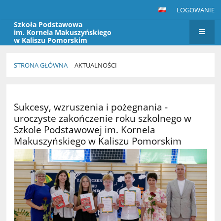
LOGOWANIE
Szkoła Podstawowa
im. Kornela Makuszyńskiego
w Kaliszu Pomorskim
STRONA GŁÓWNA
AKTUALNOŚCI
Aktualności
Sukcesy, wzruszenia i pożegnania -
uroczyste zakończenie roku szkolnego w
Szkole Podstawowej im. Kornela
Makuszyńskiego w Kaliszu Pomorskim