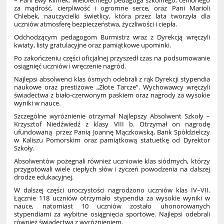
– Pani Ewy Klimek, wieloletniego pedagoga szkolnego, cenionego
za mądrość, cierpliwość i ogromne serce, oraz Pani Marioli
Chlebek, nauczycielki świetlicy, która przez lata tworzyła dla
uczniów atmosferę bezpieczeństwa, życzliwości i ciepła.
Odchodzącym pedagogom Burmistrz wraz z Dyrekcją wręczyli
kwiaty, listy gratulacyjne oraz pamiątkowe upominki.
Po zakończeniu części oficjalnej przyszedł czas na podsumowanie
osiągnięć uczniów i wręczenie nagród.
Najlepsi absolwenci klas ósmych odebrali z rąk Dyrekcji stypendia
naukowe oraz prestiżowe „Złote Tarcze”. Wychowawcy wręczyli
świadectwa z biało-czerwonym paskiem oraz nagrody za wysokie
wyniki w nauce.
Szczególne wyróżnienie otrzymał Najlepszy Absolwent Szkoły –
Krzysztof Niedźwiedź z klasy VIII b. Otrzymał on nagrodę
ufundowaną
przez Panią Joannę Mączkowską, Bank Spółdzielczy
w Kaliszu Pomorskim oraz pamiątkową statuetkę od Dyrektor
Szkoły.
Absolwentów pożegnali również uczniowie klas siódmych, którzy
przygotowali wiele ciepłych słów i życzeń powodzenia na dalszej
drodze edukacyjnej.
W dalszej części uroczystości nagrodzono uczniów klas IV–VII.
Łącznie 118 uczniów otrzymało stypendia za wysokie wyniki w
nauce, natomiast 10 uczniów zostało uhonorowanych
stypendiami za wybitne osiągnięcia sportowe. Najlepsi odebrali
również świadectwa z wyróżnieniem.