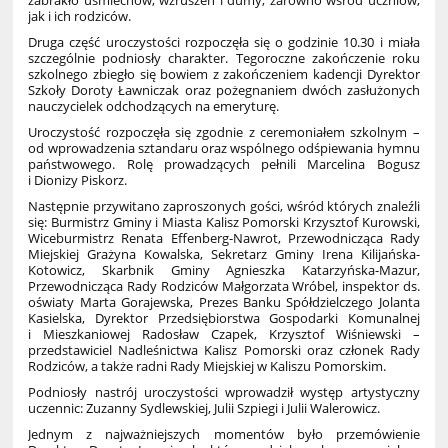
zabrakło uśmiechów, wzruszeń i dumy, zarówno wśród uczniów,
jak i ich rodziców.
Druga część uroczystości rozpoczęła się o godzinie 10.30 i miała
szczególnie podniosły charakter. Tegoroczne zakończenie roku
szkolnego zbiegło się bowiem z zakończeniem kadencji Dyrektor
Szkoły Doroty Ławniczak oraz pożegnaniem dwóch zasłużonych
nauczycielek odchodzących na emeryturę.
Uroczystość rozpoczęła się zgodnie z ceremoniałem szkolnym –
od wprowadzenia sztandaru oraz wspólnego odśpiewania hymnu
państwowego. Rolę prowadzących pełnili Marcelina Bogusz
i Dionizy Piskorz.
Następnie przywitano zaproszonych gości, wśród których znaleźli
się: Burmistrz Gminy i Miasta Kalisz Pomorski Krzysztof Kurowski,
Wiceburmistrz Renata Effenberg-Nawrot, Przewodnicząca Rady
Miejskiej Grażyna Kowalska, Sekretarz Gminy Irena Kilijańska-
Kotowicz, Skarbnik Gminy Agnieszka Katarzyńska-Mazur,
Przewodnicząca Rady Rodziców Małgorzata Wróbel, inspektor ds.
oświaty Marta Gorajewska, Prezes Banku Spółdzielczego Jolanta
Kasielska, Dyrektor Przedsiębiorstwa Gospodarki Komunalnej
i Mieszkaniowej Radosław Czapek, Krzysztof Wiśniewski –
przedstawiciel Nadleśnictwa Kalisz Pomorski oraz członek Rady
Rodziców, a także radni Rady Miejskiej w Kaliszu Pomorskim.
Podniosły nastrój uroczystości wprowadził występ artystyczny
uczennic: Zuzanny Sydlewskiej, Julii Szpiegi i Julii Walerowicz.
Jednym z najważniejszych momentów było przemówienie