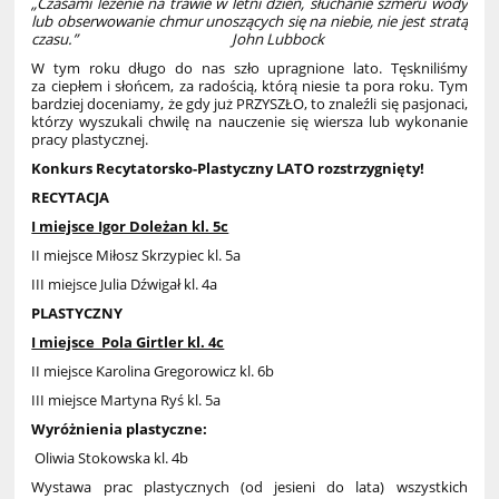
„Czasami leżenie na trawie w letni dzień, słuchanie szmeru wody
lub obserwowanie chmur unoszących się na niebie, nie jest stratą
czasu.”
John Lubbock
W tym roku długo do nas szło upragnione lato. Tęskniliśmy
za ciepłem i słońcem, za radością, którą niesie ta pora roku. Tym
bardziej doceniamy, że gdy już PRZYSZŁO, to znaleźli się pasjonaci,
którzy wyszukali chwilę na nauczenie się wiersza lub wykonanie
pracy plastycznej.
Konkurs Recytatorsko-Plastyczny LATO rozstrzygnięty!
RECYTACJA
I miejsce Igor Doleżan kl. 5c
II miejsce Miłosz Skrzypiec kl. 5a
III miejsce Julia Dźwigał kl. 4a
PLASTYCZNY
I miejsce Pola Girtler kl. 4c
II miejsce Karolina Gregorowicz kl. 6b
III miejsce Martyna Ryś kl. 5a
Wyróżnienia plastyczne:
Oliwia Stokowska kl. 4b
Wystawa prac plastycznych (od jesieni do lata) wszystkich