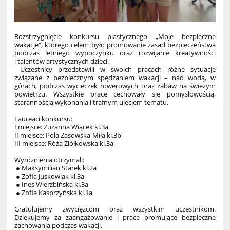
Rozstrzygnięcie konkursu plastycznego „Moje bezpieczne
wakacje", którego celem było promowanie zasad bezpieczeństwa
podczas letniego wypoczynku oraz rozwijanie kreatywności
i talentów artystycznych dzieci.
Uczestnicy przedstawili w swoich pracach różne sytuacje
związane z bezpiecznym spędzaniem wakacji – nad wodą, w
górach, podczas wycieczek rowerowych oraz zabaw na świeżym
powietrzu. Wszystkie prace cechowały się pomysłowością,
starannością wykonania i trafnym ujęciem tematu.
Laureaci konkursu:
I miejsce: Zuzanna Wiącek kl.3a
II miejsce: Pola Zasowska-Miła kl.3b
III miejsce: Róża Ziółkowska kl.3a
Wyróżnienia otrzymali:
● Maksymilian Starek kl.2a
● Zofia Juskowiak kl.3a
● Ines Wierzbińska kl.3a
● Zofia Kasprzyńska kl.1a
Gratulujemy zwycięzcom oraz wszystkim uczestnikom.
Dziękujemy za zaangażowanie i prace promujące bezpieczne
zachowania podczas wakacji.