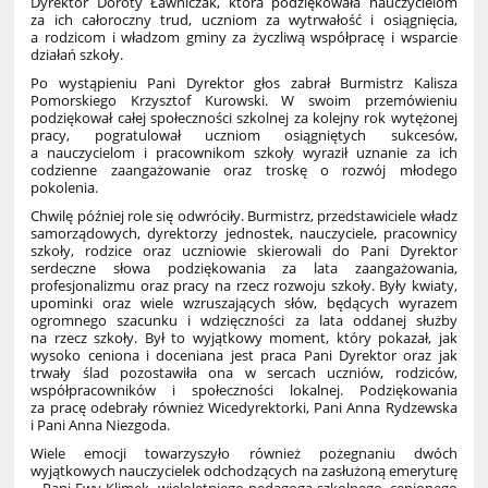
Dyrektor Doroty Ławniczak, która podziękowała nauczycielom
za ich całoroczny trud, uczniom za wytrwałość i osiągnięcia,
a rodzicom i władzom gminy za życzliwą współpracę i wsparcie
działań szkoły.
Po wystąpieniu Pani Dyrektor głos zabrał Burmistrz Kalisza
Pomorskiego Krzysztof Kurowski. W swoim przemówieniu
podziękował całej społeczności szkolnej za kolejny rok wytężonej
pracy, pogratulował uczniom osiągniętych sukcesów,
a nauczycielom i pracownikom szkoły wyraził uznanie za ich
codzienne zaangażowanie oraz troskę o rozwój młodego
pokolenia.
Chwilę później role się odwróciły. Burmistrz, przedstawiciele władz
samorządowych, dyrektorzy jednostek, nauczyciele, pracownicy
szkoły, rodzice oraz uczniowie skierowali do Pani Dyrektor
serdeczne słowa podziękowania za lata zaangażowania,
profesjonalizmu oraz pracy na rzecz rozwoju szkoły. Były kwiaty,
upominki oraz wiele wzruszających słów, będących wyrazem
ogromnego szacunku i wdzięczności za lata oddanej służby
na rzecz szkoły. Był to wyjątkowy moment, który pokazał, jak
wysoko ceniona i doceniana jest praca Pani Dyrektor oraz jak
trwały ślad pozostawiła ona w sercach uczniów, rodziców,
współpracowników i społeczności lokalnej. Podziękowania
za pracę odebrały również Wicedyrektorki, Pani Anna Rydzewska
i Pani Anna Niezgoda.
Wiele emocji towarzyszyło również pożegnaniu dwóch
wyjątkowych nauczycielek odchodzących na zasłużoną emeryturę