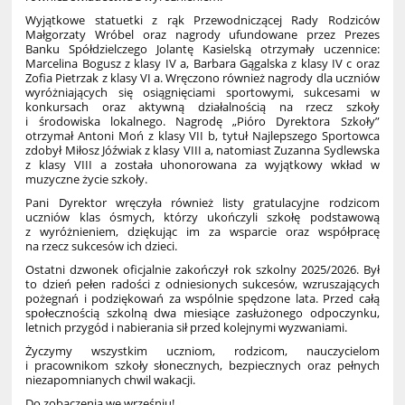
Wyjątkowe statuetki z rąk Przewodniczącej Rady Rodziców
Małgorzaty Wróbel oraz nagrody ufundowane przez Prezes
Banku Spółdzielczego Jolantę Kasielską otrzymały uczennice:
Marcelina Bogusz z klasy IV a, Barbara Gągalska z klasy IV c oraz
Zofia Pietrzak z klasy VI a. Wręczono również nagrody dla uczniów
wyróżniających się osiągnięciami sportowymi, sukcesami w
konkursach oraz aktywną działalnością na rzecz szkoły
i środowiska lokalnego. Nagrodę „Pióro Dyrektora Szkoły”
otrzymał Antoni Moń z klasy VII b, tytuł Najlepszego Sportowca
zdobył Miłosz Jóźwiak z klasy VIII a, natomiast Zuzanna Sydlewska
z klasy VIII a została uhonorowana za wyjątkowy wkład w
muzyczne życie szkoły.
Pani Dyrektor wręczyła również listy gratulacyjne rodzicom
uczniów klas ósmych, którzy ukończyli szkołę podstawową
z wyróżnieniem, dziękując im za wsparcie oraz współpracę
na rzecz sukcesów ich dzieci.
Ostatni dzwonek oficjalnie zakończył rok szkolny 2025/2026. Był
to dzień pełen radości z odniesionych sukcesów, wzruszających
pożegnań i podziękowań za wspólnie spędzone lata. Przed całą
społecznością szkolną dwa miesiące zasłużonego odpoczynku,
letnich przygód i nabierania sił przed kolejnymi wyzwaniami.
Życzymy wszystkim uczniom, rodzicom, nauczycielom
i pracownikom szkoły słonecznych, bezpiecznych oraz pełnych
niezapomnianych chwil wakacji.
Do zobaczenia we wrześniu!