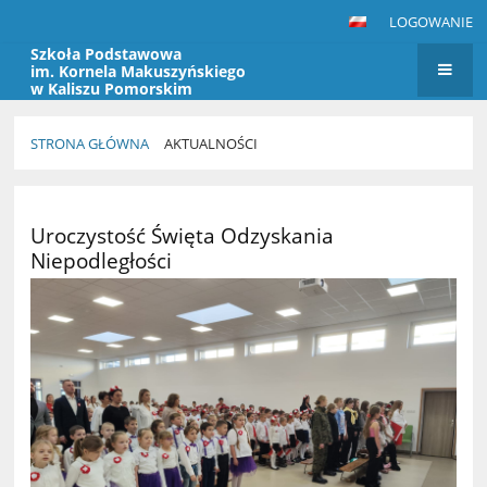
LOGOWANIE
Szkoła Podstawowa
im. Kornela Makuszyńskiego
w Kaliszu Pomorskim
STRONA GŁÓWNA
AKTUALNOŚCI
Aktualności
Uroczystość Święta Odzyskania
Niepodległości