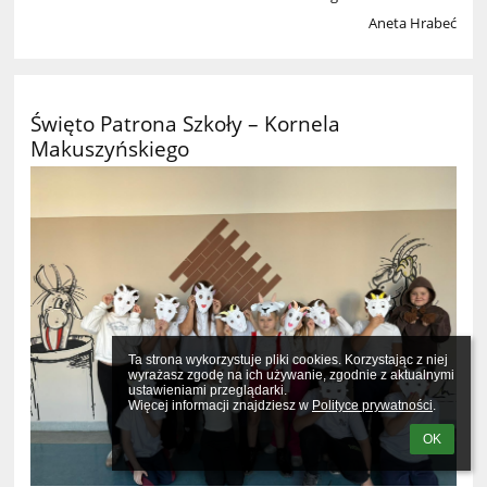
Aneta Hrabeć
Święto Patrona Szkoły – Kornela
Makuszyńskiego
Ta strona wykorzystuje pliki cookies. Korzystając z niej 
wyrażasz zgodę na ich używanie, zgodnie z aktualnymi 
ustawieniami przeglądarki.

Więcej informacji znajdziesz w 
Polityce prywatności
.
OK