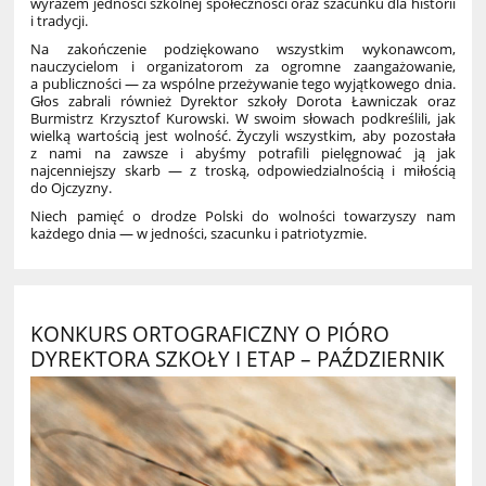
wyrazem jedności szkolnej społeczności oraz szacunku dla historii
i tradycji.
Na zakończenie podziękowano wszystkim wykonawcom,
nauczycielom i organizatorom za ogromne zaangażowanie,
a publiczności — za wspólne przeżywanie tego wyjątkowego dnia.
Głos zabrali również Dyrektor szkoły Dorota Ławniczak oraz
Burmistrz Krzysztof Kurowski. W swoim słowach podkreślili, jak
wielką wartością jest wolność. Życzyli wszystkim, aby pozostała
z nami na zawsze i abyśmy potrafili pielęgnować ją jak
najcenniejszy skarb — z troską, odpowiedzialnością i miłością
do Ojczyzny.
Niech pamięć o drodze Polski do wolności towarzyszy nam
każdego dnia — w jedności, szacunku i patriotyzmie.
KONKURS ORTOGRAFICZNY O PIÓRO
DYREKTORA SZKOŁY I ETAP – PAŹDZIERNIK