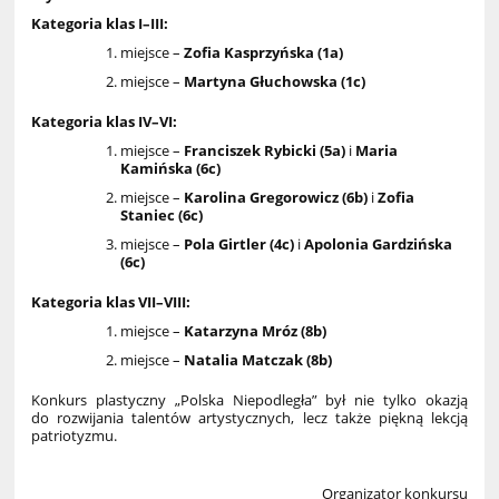
Kategoria klas I–III:
miejsce –
Zofia Kasprzyńska (1a)
miejsce –
Martyna Głuchowska (1c)
Kategoria klas IV–VI:
miejsce –
Franciszek Rybicki (5a)
i
Maria
Kamińska (6c)
miejsce –
Karolina Gregorowicz (6b)
i
Zofia
Staniec (6c)
miejsce –
Pola Girtler (4c)
i
Apolonia Gardzińska
(6c)
Kategoria klas VII–VIII:
miejsce –
Katarzyna Mróz (8b)
miejsce –
Natalia Matczak (8b)
Konkurs plastyczny „Polska Niepodległa” był nie tylko okazją
do rozwijania talentów artystycznych, lecz także piękną lekcją
patriotyzmu.
Organizator konkursu