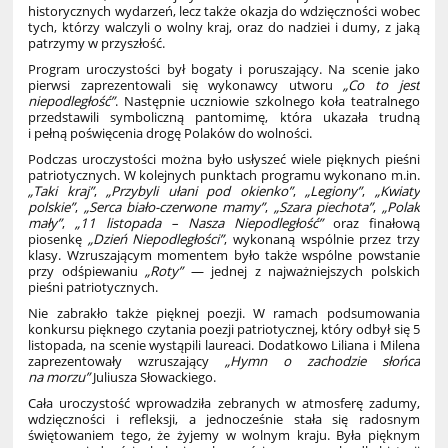
historycznych wydarzeń, lecz także okazja do wdzięczności wobec
tych, którzy walczyli o wolny kraj, oraz do nadziei i dumy, z jaką
patrzymy w przyszłość.
Program uroczystości był bogaty i poruszający. Na scenie jako
pierwsi zaprezentowali się wykonawcy utworu
„Co to jest
niepodległość”
. Następnie uczniowie szkolnego koła teatralnego
przedstawili symboliczną pantomimę, która ukazała trudną
i pełną poświęcenia drogę Polaków do wolności.
Podczas uroczystości można było usłyszeć wiele pięknych pieśni
patriotycznych. W kolejnych punktach programu wykonano m.in.
„Taki kraj”
,
„Przybyli ułani pod okienko”
,
„Legiony”
,
„Kwiaty
polskie”
,
„Serca biało-czerwone mamy”
,
„Szara piechota”
,
„Polak
mały”
,
„11 listopada – Nasza Niepodległość”
oraz finałową
piosenkę
„Dzień Niepodległości”
, wykonaną wspólnie przez trzy
klasy. Wzruszającym momentem było także wspólne powstanie
przy odśpiewaniu
„Roty”
— jednej z najważniejszych polskich
pieśni patriotycznych.
Nie zabrakło także pięknej poezji. W ramach podsumowania
konkursu pięknego czytania poezji patriotycznej, który odbył się 5
listopada, na scenie wystąpili laureaci. Dodatkowo Liliana i Milena
zaprezentowały wzruszający
„Hymn o zachodzie słońca
na morzu”
Juliusza Słowackiego.
Cała uroczystość wprowadziła zebranych w atmosferę zadumy,
wdzięczności i refleksji, a jednocześnie stała się radosnym
świętowaniem tego, że żyjemy w wolnym kraju. Była pięknym