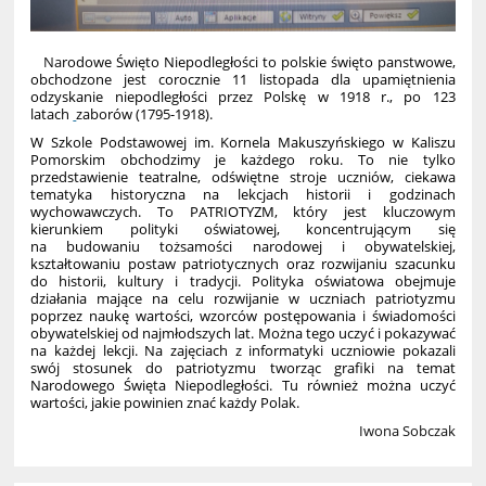
Na
rodowe Święto Niepodległości to polskie święto panstwowe
,
obchodzone jest corocznie 11 listopada dla upamiętnienia
odzyskanie niepodległości przez Polskę w 1918 r., po 123
latach
zaborów
(1795-1918).
W Szkole Podstawowej im. Kornela Makuszyńskiego w Kaliszu
Pomorskim obchodzimy je każdego roku. To nie tylko
przedstawienie teatralne, odświętne stroje uczniów, ciekawa
tematyka historyczna na lekcjach historii i godzinach
wychowawczych. To PATRIOTYZM, który jest kluczowym
kierunkiem polityki oświatowej, koncentrującym się
na budowaniu tożsamości narodowej i obywatelskiej,
kształtowaniu postaw patriotycznych oraz rozwijaniu szacunku
do historii, kultury i tradycji. Polityka oświatowa obejmuje
działania mające na celu rozwijanie w uczniach patriotyzmu
poprzez naukę wartości, wzorców postępowania i świadomości
obywatelskiej od najmłodszych lat. Można tego uczyć i pokazywać
na każdej lekcji. Na zajęciach z informatyki uczniowie pokazali
swój stosunek do patriotyzmu tworząc grafiki na temat
Narodowego Święta Niepodległości. Tu również można uczyć
wartości, jakie powinien znać każdy Polak.
Iwona Sobczak