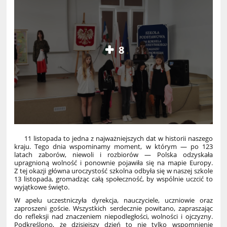
8
11 listopada to jedna z najważniejszych dat w historii naszego
kraju. Tego dnia wspominamy moment, w którym — po 123
latach zaborów, niewoli i rozbiorów — Polska odzyskała
upragnioną wolność i ponownie pojawiła się na mapie Europy.
Z tej okazji główna uroczystość szkolna odbyła się w naszej szkole
13 listopada, gromadząc całą społeczność, by wspólnie uczcić to
wyjątkowe święto.
W apelu uczestniczyła dyrekcja, nauczyciele, uczniowie oraz
zaproszeni goście. Wszystkich serdecznie powitano, zapraszając
do refleksji nad znaczeniem niepodległości, wolności i ojczyzny.
Podkreślono, że dzisiejszy dzień to nie tylko wspomnienie