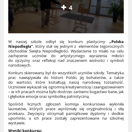
4
W naszej szkole odbył się konkurs plastyczny
„Polska
Niepodległa”
, który stał się jednym z elementów tegorocznych
obchodów Święta Niepodległości. Wydarzenie to miało na celu
zachęcenie uczniów do artystycznego wyrażenia miłości
do ojczyzny oraz refleksji nad znaczeniem wolności i symboli
narodowych.
Konkurs skierowany był do wszystkich uczniów szkoły. Tematyka
prac nawiązywała do historii Polski, jej bohaterów, a także
do wartości, które kształtują naszą narodową tożsamość.
Uczniowie wykazali się ogromną kreatywnością i zaangażowaniem
– w ich pracach można było dostrzec zarówno bogactwo barw, jak
i głębokie emocje oraz symbolikę patriotyczną.
Spośród licznych zgłoszeń komisja konkursowa wyłoniła
laureatów, których prace wyróżniały się oryginalnością i siłą
przekazu. Zwycięzcy otrzymali pamiątkowe dyplomy i słodkie
upominki, a ich prace zostały zaprezentowane na szkolnej
wystawie.
Wyniki konkursu: