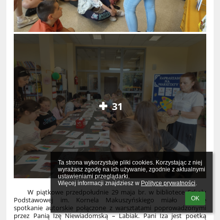
31
Ta strona wykorzystuje pliki cookies. Korzystając z niej 
wyrażasz zgodę na ich używanie, zgodnie z aktualnymi 
ustawieniami przeglądarki.

Więcej informacji znajdziesz w 
Polityce prywatności
.
W piątkowe przedpołudnie 29 maja br. w bibliotece Szkoły
OK
Podstawowej im. Kornela Makuszyńskiego miało miejsce
spotkanie autorskie połączone z warsztatami poprowadzonymi
przez Panią Izę Niewiadomską – Labiak. Pani Iza jest poetką