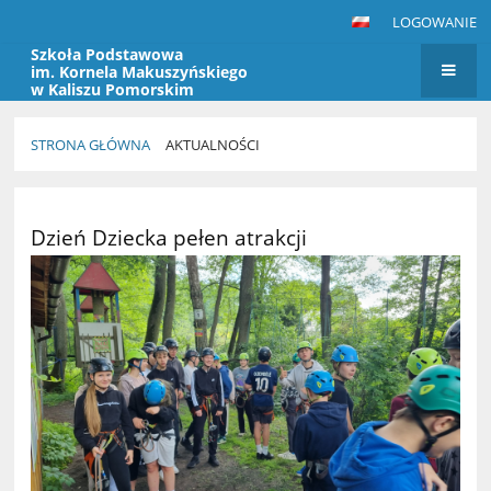
LOGOWANIE
Szkoła Podstawowa
im. Kornela Makuszyńskiego
w Kaliszu Pomorskim
STRONA GŁÓWNA
AKTUALNOŚCI
Aktualności
Dzień Dziecka pełen atrakcji