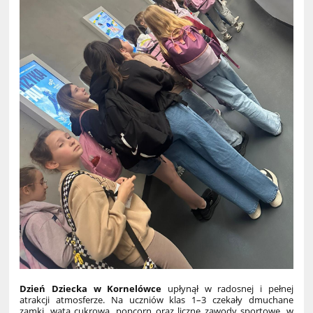
Dzień Dziecka w Kornelówce
upłynął w radosnej i pełnej
atrakcji atmosferze. Na uczniów klas 1–3 czekały dmuchane
zamki, wata cukrowa, popcorn oraz liczne zawody sportowe, w