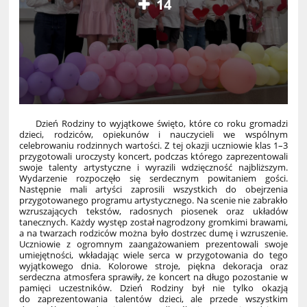
14
Dzień Rodziny to wyjątkowe święto, które co roku gromadzi
dzieci, rodziców, opiekunów i nauczycieli we wspólnym
celebrowaniu rodzinnych wartości. Z tej okazji uczniowie klas 1–3
przygotowali uroczysty koncert, podczas którego zaprezentowali
swoje talenty artystyczne i wyrazili wdzięczność najbliższym.
Wydarzenie rozpoczęło się serdecznym powitaniem gości.
Następnie mali artyści zaprosili wszystkich do obejrzenia
przygotowanego programu artystycznego. Na scenie nie zabrakło
wzruszających tekstów, radosnych piosenek oraz układów
tanecznych. Każdy występ został nagrodzony gromkimi brawami,
a na twarzach rodziców można było dostrzec dumę i wzruszenie.
Uczniowie z ogromnym zaangażowaniem prezentowali swoje
umiejętności, wkładając wiele serca w przygotowania do tego
wyjątkowego dnia. Kolorowe stroje, piękna dekoracja oraz
serdeczna atmosfera sprawiły, że koncert na długo pozostanie w
pamięci uczestników. Dzień Rodziny był nie tylko okazją
do zaprezentowania talentów dzieci, ale przede wszystkim