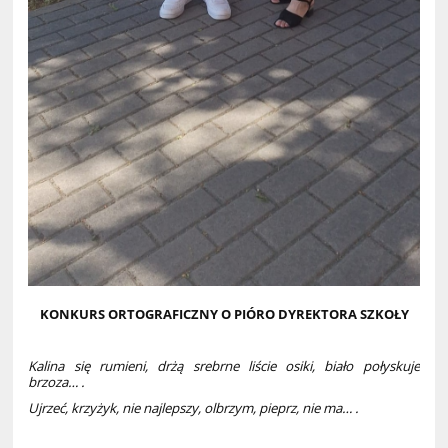
KONKURS ORTOGRAFICZNY O PIÓRO DYREKTORA SZKOŁY
Kalina się rumieni, drżą srebrne liście osiki, biało połyskuje
brzoza… .
Ujrzeć, krzyżyk, nie najlepszy, olbrzym, pieprz, nie ma… .