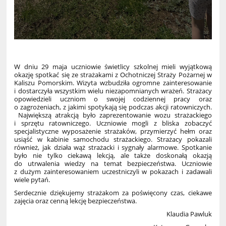
W dniu 29 maja uczniowie świetlicy szkolnej mieli wyjątkową
okazję spotkać się ze strażakami z Ochotniczej Straży Pożarnej w
Kaliszu Pomorskim. Wizyta wzbudziła ogromne zainteresowanie
i dostarczyła wszystkim wielu niezapomnianych wrażeń. Strażacy
opowiedzieli uczniom o swojej codziennej pracy oraz
o zagrożeniach, z jakimi spotykają się podczas akcji ratowniczych.
Największą atrakcją było zaprezentowanie wozu strażackiego
i sprzętu ratowniczego. Uczniowie mogli z bliska zobaczyć
specjalistyczne wyposażenie strażaków, przymierzyć hełm oraz
usiąść w kabinie samochodu strażackiego. Strażacy pokazali
również, jak działa wąż strażacki i sygnały alarmowe. Spotkanie
było nie tylko ciekawą lekcją, ale także doskonałą okazją
do utrwalenia wiedzy na temat bezpieczeństwa. Uczniowie
z dużym zainteresowaniem uczestniczyli w pokazach i zadawali
wiele pytań.
Serdecznie dziękujemy strażakom za poświęcony czas, ciekawe
zajęcia oraz cenną lekcję bezpieczeństwa.
Klaudia Pawluk